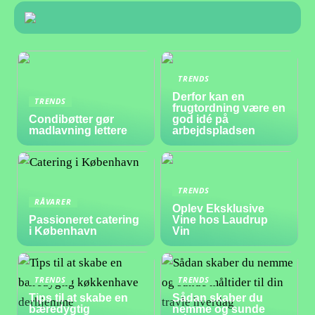
TRENDS
Derfor kan en
TRENDS
frugtordning være en
Condibøtter gør
god idé på
madlavning lettere
arbejdspladsen
TRENDS
RÅVARER
Oplev Eksklusive
Passioneret catering
Vine hos Laudrup
i København
Vin
TRENDS
TRENDS
Tips til at skabe en
Sådan skaber du
bæredygtig
nemme og sunde