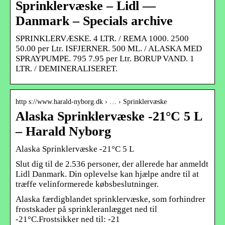
Sprinklervæske – Lidl —
Danmark – Specials archive
SPRINKLERVÆSKE. 4 LTR. / REMA 1000. 2500
50.00 per Ltr. ISFJERNER. 500 ML. / ALASKA MED
SPRAYPUMPE. 795 7.95 per Ltr. BORUP VAND. 1
LTR. / DEMINERALISERET.
http s://www.harald-nyborg.dk › … › Sprinklervæske
Alaska Sprinklervæske -21°C 5 L
– Harald Nyborg
Alaska Sprinklervæske -21°C 5 L
Slut dig til de 2.536 personer, der allerede har anmeldt
Lidl Danmark. Din oplevelse kan hjælpe andre til at
træffe velinformerede købsbeslutninger.
Alaska færdigblandet sprinklervæske, som forhindrer
frostskader på sprinkleranlægget ned til
-21°C.Frostsikker ned til: -21