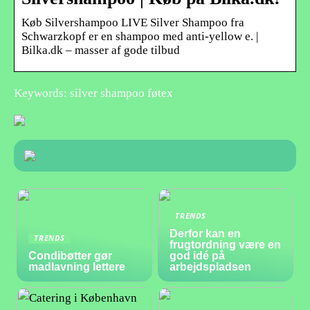
Køb Silvershampoo LIVE Silver Shampoo fra
Schwarzkopf er en shampoo med anti-yellow e. |
Bilka.dk – masser af gode tilbud
Keywords: silver shampoo føtex
TRENDS
Derfor kan en
TRENDS
frugtordning være en
Condibøtter gør
god idé på
madlavning lettere
arbejdspladsen