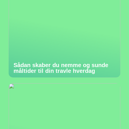
Sådan skaber du nemme og sunde
måltider til din travle hverdag