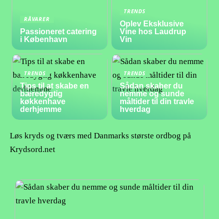
TRENDS
RÅVARER
Oplev Eksklusive
Passioneret catering
Vine hos Laudrup
i København
Vin
TRENDS
TRENDS
Tips til at skabe en
Sådan skaber du
bæredygtig
nemme og sunde
køkkenhave
måltider til din travle
derhjemme
hverdag
Løs kryds og tværs med Danmarks største ordbog på
Krydsord.net