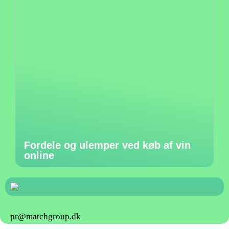
Fordele og ulemper ved køb af vin
online
pr@matchgroup.dk