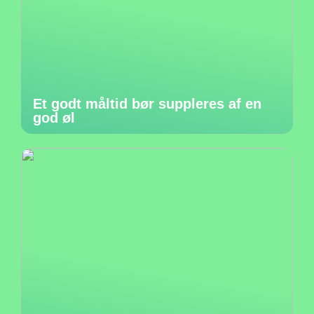
Et godt måltid bør suppleres af en
god øl