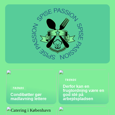
TRENDS
Derfor kan en
TRENDS
frugtordning være en
Condibøtter gør
god idé på
madlavning lettere
arbejdspladsen