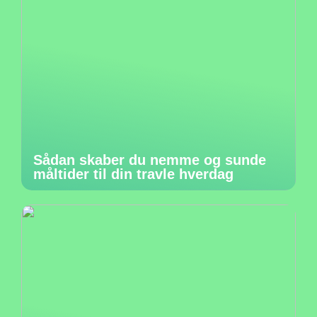
Sådan skaber du nemme og sunde
måltider til din travle hverdag