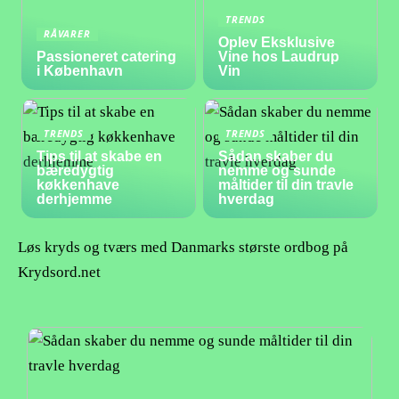
TRENDS
RÅVARER
Oplev Eksklusive
Passioneret catering
Vine hos Laudrup
i København
Vin
TRENDS
TRENDS
Tips til at skabe en
Sådan skaber du
bæredygtig
nemme og sunde
køkkenhave
måltider til din travle
derhjemme
hverdag
Løs kryds og tværs med Danmarks største ordbog på
Krydsord.net