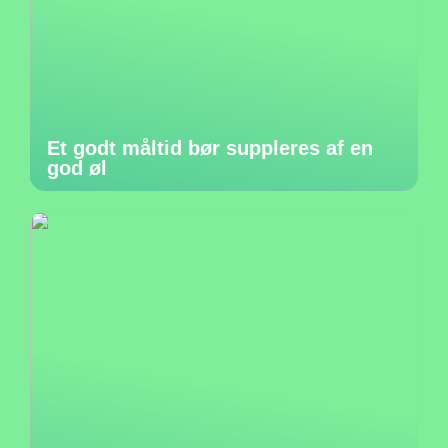
Et godt måltid bør suppleres af en
god øl