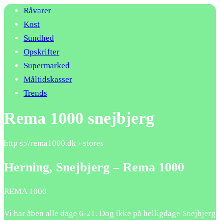
Råvarer
Kost
Sundhed
Opskrifter
Supermarked
Måltidskasser
Trends
Rema 1000 snejbjerg
http s://rema1000.dk › stores
Herning, Snejbjerg – Rema 1000
REMA 1000
Vi har åben alle dage 6-21. Dog ikke på helligdage Snejbjerg