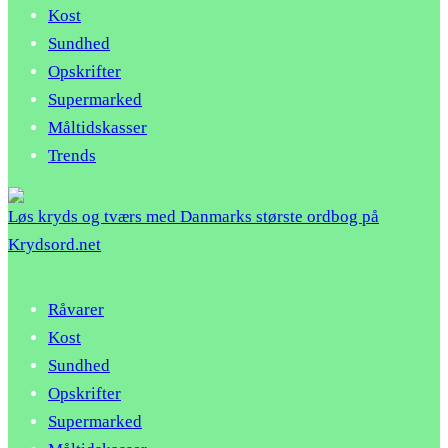
Kost
Sundhed
Opskrifter
Supermarked
Måltidskasser
Trends
Løs kryds og tværs med Danmarks største ordbog på
Krydsord.net
Råvarer
Kost
Sundhed
Opskrifter
Supermarked