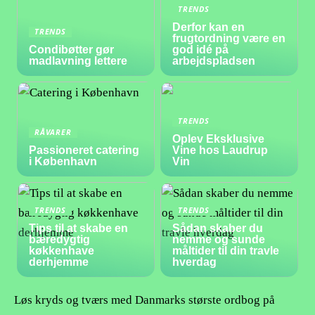
TRENDS
Derfor kan en
TRENDS
frugtordning være en
Condibøtter gør
god idé på
madlavning lettere
arbejdspladsen
TRENDS
RÅVARER
Oplev Eksklusive
Passioneret catering
Vine hos Laudrup
i København
Vin
TRENDS
TRENDS
Tips til at skabe en
Sådan skaber du
bæredygtig
nemme og sunde
køkkenhave
måltider til din travle
derhjemme
hverdag
Løs kryds og tværs med Danmarks største ordbog på