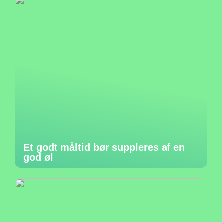
Et godt måltid bør suppleres af en
god øl