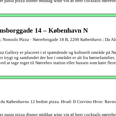
ger pasta pizza dinner middag wine vin øl beer cocktails nørrebr
avnsborggade 14 – København N
; Nonsolo Pizza · Nørrebrogade 18 B, 2200 København ; Da Al
za Gallery er placeret i et spændende og kulturelt område på N
er trygt og samfundet der bor i området er alt fra børnefamilier,
d at tage toget til Nørrebro station eller bussen som køre flere
r du Københavns 12 bedste pizza. Hvad: Il Corvino Hvor: Ravn
ger pasta pizza dinner middag wine vin øl beer cocktails nørrebr