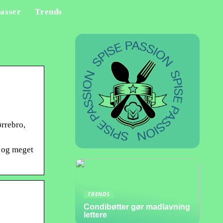
asser
Trends
ørrebro,
d og meget
TRENDS
Condibøtter gør madlavning
lettere