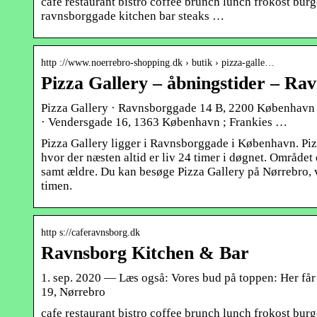
cafe restaurant bistro coffee brunch lunch frokost bur
ravnsborggade kitchen bar steaks …
http ://www.noerrebro-shopping.dk › butik › pizza-galle…
Pizza Gallery – åbningstider – R
Pizza Gallery · Ravnsborggade 14 B, 2200 København 
· Vendersgade 16, 1363 København ; Frankies …
Pizza Gallery ligger i Ravnsborggade i København. Piz
hvor der næsten altid er liv 24 timer i døgnet. Området 
samt ældre. Du kan besøge Pizza Gallery på Nørrebro, ve
timen.
http s://caferavnsborg.dk
Ravnsborg Kitchen & Bar
1. sep. 2020 — Læs også: Vores bud på toppen: Her få
19, Nørrebro
cafe restaurant bistro coffee brunch lunch frokost bur