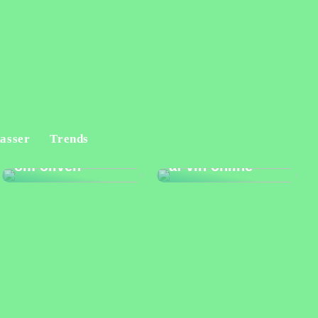
Fordele og
asser
Trends
Alt du bør vide
ulemper ved køb
om oliven
af vin online