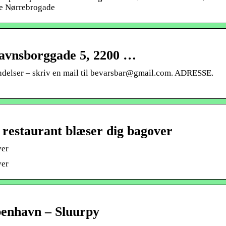
te Nørrebrogade
avnsborggade 5, 2200 …
endelser – skriv en mail til bevarsbar@gmail.com. ADRESSE.
 restaurant blæser dig bagover
ver
ver
benhavn – Sluurpy