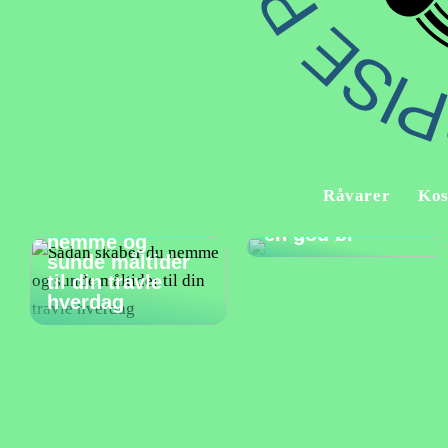
Et godt måltid
Råvarer
Kos
bør suppleres af
Sådan skaber du
en god øl
nemme og
sunde måltider
til din travle
hverdag