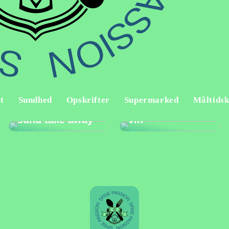
t
Sundhed
Opskrifter
Supermarked
Måltidsk
Sådan vælger du
Fup og fakta om
sund take away
vin