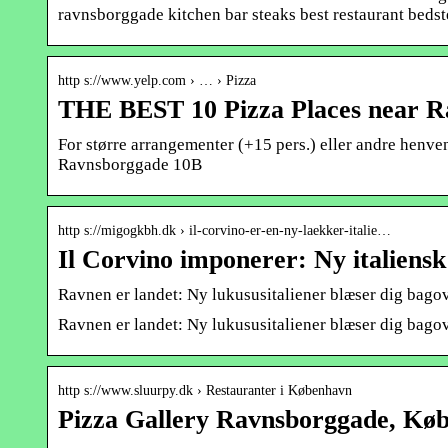
ravnsborggade kitchen bar steaks best restaurant beds
http s://www.yelp.com › … › Pizza
THE BEST 10 Pizza Places near R
For større arrangementer (+15 pers.) eller andre henv
Ravnsborggade 10B
http s://migogkbh.dk › il-corvino-er-en-ny-laekker-italie…
Il Corvino imponerer: Ny italiensk
Ravnen er landet: Ny lukususitaliener blæser dig bago
Ravnen er landet: Ny lukususitaliener blæser dig bago
http s://www.sluurpy.dk › Restauranter i København
Pizza Gallery Ravnsborggade, Kø