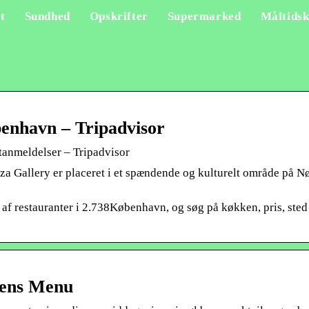
t
Sundhed
Opskrifter
Supermarked
Måltidsk
enhavn – Tripadvisor
anmeldelser – Tripadvisor
za Gallery er placeret i et spændende og kulturelt område på N
 af restauranter i 2.738København, og søg på køkken, pris, ste
gens Menu