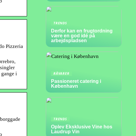
o
TRENDS
Derfor kan en frugtordning
være en god idé på
arbejdspladsen
do Pizzeria
ørrebro,
 singler
 gange i
RÅVARER
Passioneret catering i
København
sborggade
TRENDS
Oplev Eksklusive Vine hos
Laudrup Vin
o