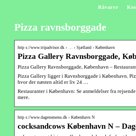
Råvarer
Kos
Pizza ravnsborggade
http s://www.tripadvisor.dk › … › Sjælland › København
Pizza Gallery Ravnsborggade, Køb
Pizza Gallery Ravnsborggade, København – Restaurant
Pizza Gallery ligger i Ravnsborggade i København. Piz
hvor der næsten altid er liv 24 …
Restauranter i København: Se anmeldelser fra rejsende
mere.
http s://www.dagensmenu.dk › København N
cocksandcows København N – Da