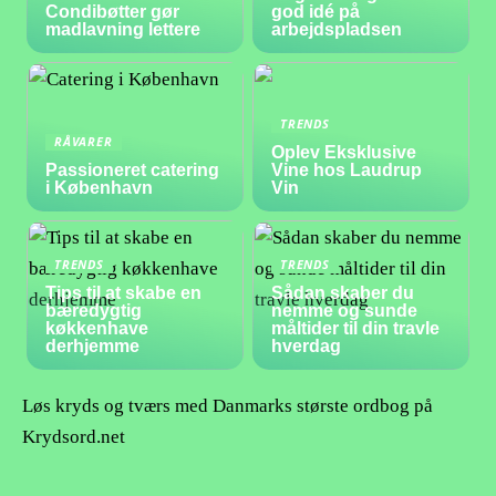
Condibøtter gør
god idé på
madlavning lettere
arbejdspladsen
TRENDS
RÅVARER
Oplev Eksklusive
Passioneret catering
Vine hos Laudrup
i København
Vin
TRENDS
TRENDS
Tips til at skabe en
Sådan skaber du
bæredygtig
nemme og sunde
køkkenhave
måltider til din travle
derhjemme
hverdag
Løs kryds og tværs med Danmarks største ordbog på
Krydsord.net