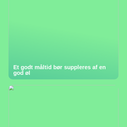
Et godt måltid bør suppleres af en
god øl