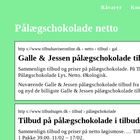
Råvarer
Kos
Pålægschokolade netto
http s://www.tilbudsaviseronline.dk › netto › tilbud › gal…
Galle & Jessen pålægschokolade ti
Sammenlign tilbud og priser på pålægschokolade. På T
Pålægschokolade Lys. Netto. Økologisk.
Nuværende Galle & Jessen pålægschokolade tilbud fra N
og nyd de billigste Galle & Jessen pålægschokolade tilb
http s://www.tilbudsugen.dk › tilbud › pålægschokolade
Tilbud på pålægschokolade i tilbu
Sammenlign tilbud og priser på netto løgismose. … Ti
1 Pakke 39.00. 11/02 – 17/02.