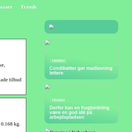
asser
Trends
TRENDS
se,
Condibøtter gør madlavning
lettere
ade tilbud
TRENDS
Derfor kan en frugtordning
være en god idé på
arbejdspladsen
 0.168 kg.