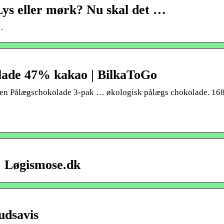
eller mørk? Nu skal det …
…
lade 47% kakao | BilkaToGo
sen Pålægschokolade 3-pak … økologisk pålægs chokolade. 168
| Løgismose.dk
udsavis