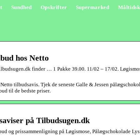
t
Sundhed
Opskrifter
Supermarked
Måltidsk
lbud hos Netto
ilbudsugen.dk finder … 1 Pakke 39.00. 11/02 – 17/02. Løgismo
etto tilbudsavis. Tjek de seneste Galle & Jessen pålægschokol
ud til de bedste priser.
dsaviser på Tilbudsugen.dk
lbud og prissammenligning på Løgismose, Pålægschokolade Lys