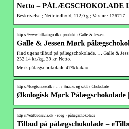
Netto – PÅLÆGSCHOKOLADE Lys 
Beskrivelse ; Nettoindhold, 112,0 g ; Varenr.: 126717 
http s://www.bilkatogo.dk › produkt › Galle-&-Jessen-…
Galle & Jessen Mørk pålægschoko
Find ugens tilbud på pålægschokolade. … Galle & Jes
232,14 kr./kg. 39 kr. Netto.
Mørk pålægschokolade 47% kakao
http s://loegismose.dk › … › Snacks og sødt › Chokolade
Økologisk Mørk Pålægschokolade 
http s://etilbudsavis.dk › soeg › pålægschokolade
Tilbud på pålægschokolade – eTilb