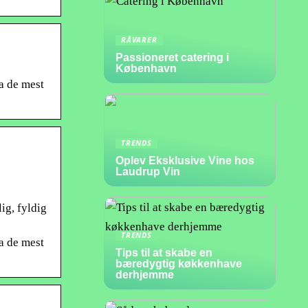
RÅVARER
Passioneret catering i
København
a de mest
TRENDS
Oplev Eksklusive Vine hos
Laudrup Vin
ig, fyldig
TRENDS
a de mest
Tips til at skabe en
bæredygtig køkkenhave
derhjemme