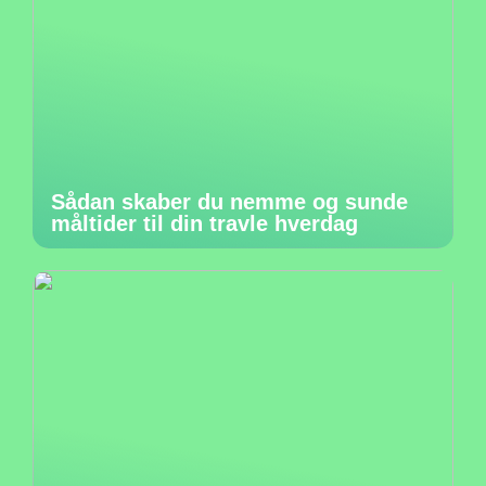
Sådan skaber du nemme og sunde
måltider til din travle hverdag