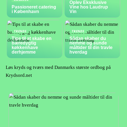
Oplev Eksklusive
Passioneret catering
Vine hos Laudrup
i København
Vin
TRENDS
TRENDS
Tips til at skabe en
Sådan skaber du
bæredygtig
nemme og sunde
køkkenhave
måltider til din travle
derhjemme
hverdag
Løs kryds og tværs med Danmarks største ordbog på
Krydsord.net