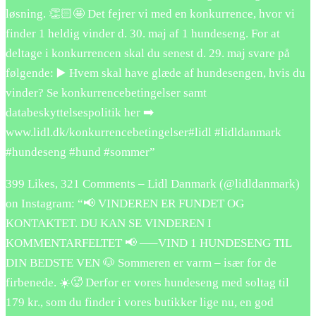
løsning. 👏🏻🤩 Det fejrer vi med en konkurrence, hvor vi
finder 1 heldig vinder d. 30. maj af 1 hundeseng. For at
deltage i konkurrencen skal du senest d. 29. maj svare på
følgende: ▶️ Hvem skal have glæde af hundesengen, hvis du
vinder? Se konkurrencebetingelser samt
databeskyttelsespolitik her ➡️
www.lidl.dk/konkurrencebetingelser#lidl #lidldanmark
#hundeseng #hund #sommer”
399 Likes, 321 Comments – Lidl Danmark (@lidldanmark)
on Instagram: “📢 VINDEREN ER FUNDET OG
KONTAKTET. DU KAN SE VINDEREN I
KOMMENTARFELTET 📢 —–VIND 1 HUNDESENG TIL
DIN BEDSTE VEN 🐶 Sommeren er varm – især for de
firbenede. ☀️🥵 Derfor er vores hundeseng med soltag til
179 kr., som du finder i vores butikker lige nu, en god