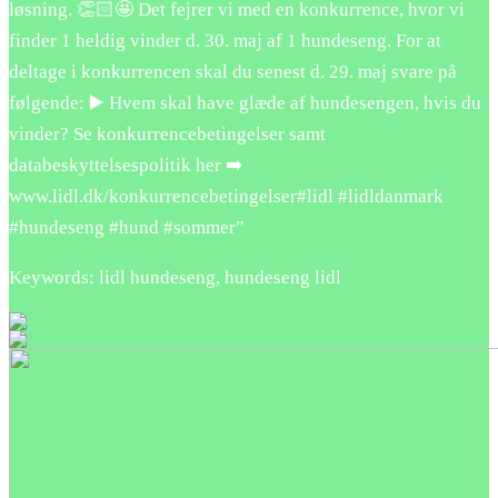
løsning. 👏🏻🤩 Det fejrer vi med en konkurrence, hvor vi
finder 1 heldig vinder d. 30. maj af 1 hundeseng. For at
deltage i konkurrencen skal du senest d. 29. maj svare på
følgende: ▶️ Hvem skal have glæde af hundesengen, hvis du
vinder? Se konkurrencebetingelser samt
databeskyttelsespolitik her ➡️
www.lidl.dk/konkurrencebetingelser#lidl #lidldanmark
#hundeseng #hund #sommer”
Keywords: lidl hundeseng, hundeseng lidl