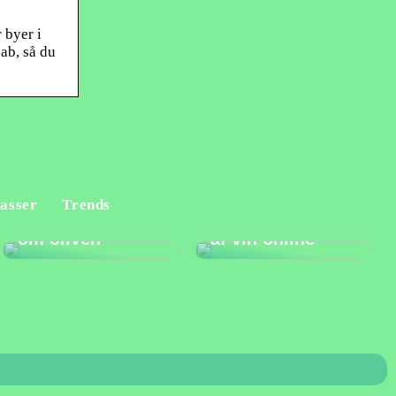
 byer i
ab, så du
Fordele og
asser
Trends
Alt du bør vide
ulemper ved køb
om oliven
af vin online