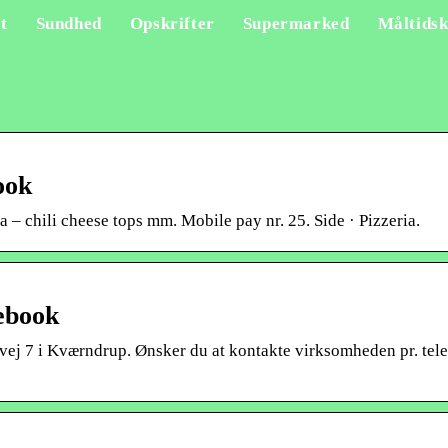
t
Sundhed
Opskrifter
Supermarked
Måltidsk
ook
a – chili cheese tops mm. Mobile pay nr. 25. Side · Pizzeria.
ebook
j 7 i Kværndrup. Ønsker du at kontakte virksomheden pr. tel