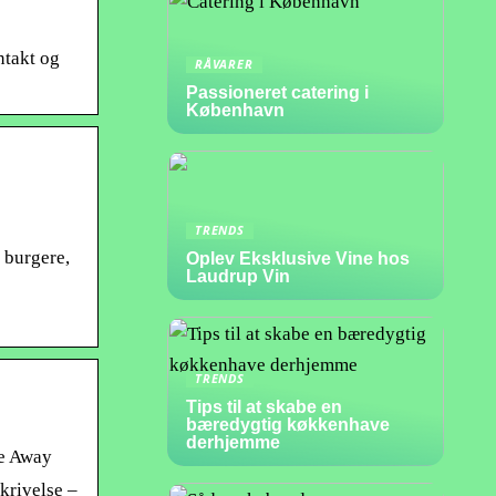
ntakt og
RÅVARER
Passioneret catering i
København
TRENDS
, burgere,
Oplev Eksklusive Vine hos
Laudrup Vin
TRENDS
Tips til at skabe en
bæredygtig køkkenhave
derhjemme
ke Away
krivelse –