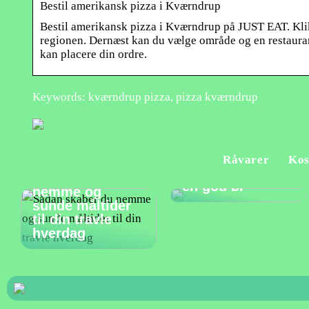
Bestil amerikansk pizza i Kværndrup
Bestil amerikansk pizza i Kværndrup på JUST EAT. Klik n
regionen. Dernæst kan du vælge område og en restaurant
kan placere din ordre.
Keywords: kværndrup pizza, pizza kværndrup
Et godt måltid
Råvarer
Kos
bør suppleres af
Sådan skaber du
en god øl
nemme og
sunde måltider
til din travle
hverdag