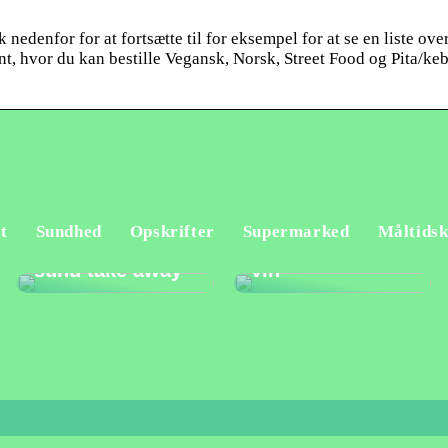
edenfor for at fortsætte til for eksempel for at se en liste over
, hvor du kan bestille Vegansk, Norsk, Street Food og Pita/keb
t
Sundhed
Opskrifter
Supermarked
Måltidsk
Sådan vælger du
Fup og fakta om
sund take away
vin