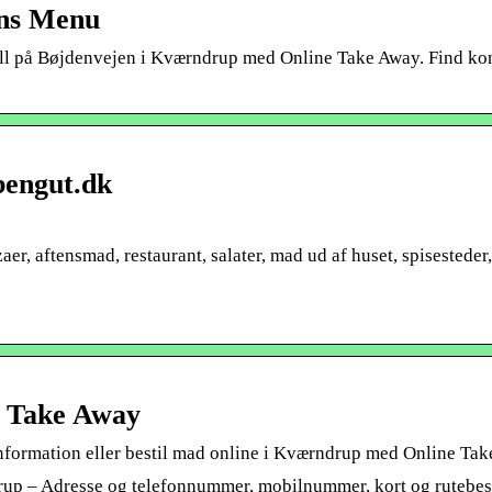
ns Menu
ll på Bøjdenvejen i Kværndrup med Online Take Away. Find ko
bengut.dk
zaer, aftensmad, restaurant, salater, mad ud af huset, spisesteder
e Take Away
nformation eller bestil mad online i Kværndrup med Online Ta
up – Adresse og telefonnummer, mobilnummer, kort og rutebes