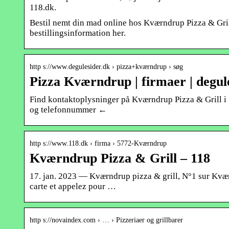
118.dk.
Bestil nemt din mad online hos Kværndrup Pizza & Gri
bestillingsinformation her.
http s://www.degulesider.dk › pizza+kværndrup › søg
Pizza Kværndrup | firmaer | degule
Find kontaktoplysninger på Kværndrup Pizza & Grill i 
og telefonnummer ←
http s://www.118.dk › firma › 5772-Kværndrup
Kværndrup Pizza & Grill – 118
17. jan. 2023 — Kværndrup pizza & grill, N°1 sur Kværn
carte et appelez pour …
http s://novaindex.com › … › Pizzeriaer og grillbarer