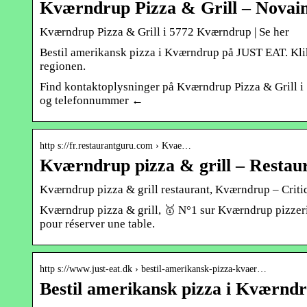
Kværndrup Pizza & Grill – Novai
Kværndrup Pizza & Grill i 5772 Kværndrup | Se her
Bestil amerikansk pizza i Kværndrup på JUST EAT. Klik n
regionen.
Find kontaktoplysninger på Kværndrup Pizza & Grill i 
og telefonnummer ←
http s://fr.restaurantguru.com › Kvae…
Kværndrup pizza & grill – Restau
Kværndrup pizza & grill restaurant, Kværndrup – Criti
Kværndrup pizza & grill, 🥇 N°1 sur Kværndrup pizzeria
pour réserver une table.
http s://www.just-eat.dk › bestil-amerikansk-pizza-kvaer…
Bestil amerikansk pizza i Kværndr