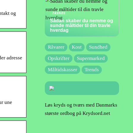
ntakt og
TRENDS
Sådan skaber du nemme og
sunde måltider til din travle
hverdag
Råvarer
Kost
Sundhed
der adresse
Opskrifter
Supermarked
Måltidskasser
Trends
ur une
Løs kryds og tværs med Danmarks
største ordbog på Krydsord.net