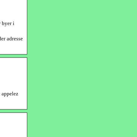
 byer i
der adresse
t appelez