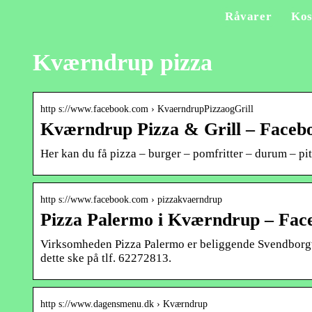
Råvarer
Kos
Kværndrup pizza
http s://www.facebook.com › KvaerndrupPizzaogGrill
Kværndrup Pizza & Grill – Faceb
Her kan du få pizza – burger – pomfritter – durum – pit
http s://www.facebook.com › pizzakvaerndrup
Pizza Palermo i Kværndrup – Fac
Virksomheden Pizza Palermo er beliggende Svendborgve
dette ske på tlf. 62272813.
http s://www.dagensmenu.dk › Kværndrup