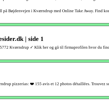
ll på Bøjdenvejen i Kværndrup med Online Take Away. Find ko
sider.dk | side 1
5772 Kværndrup ✓ Klik her og gå til firmaprofilen hvor du fin
drup pizzerias: ❤️ 155 avis et 12 photos détaillées. Trouvez s