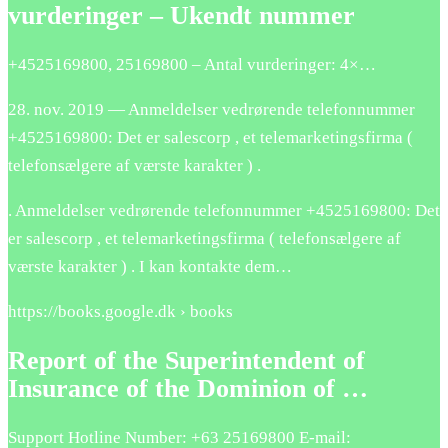
vurderinger – Ukendt nummer
+45
25169800
,
25169800
– Antal vurderinger: 4×…
28. nov. 2019 — Anmeldelser vedrørende telefonnummer
+45
25169800
: Det er salescorp , et telemarketingsfirma (
telefonsælgere af værste karakter ) .
. Anmeldelser vedrørende telefonnummer +45
25169800
: Det
er salescorp , et telemarketingsfirma ( telefonsælgere af
værste karakter ) . I kan kontakte dem…
https://books.google.dk › books
Report of the Superintendent of
Insurance of the Dominion of …
Support Hotline Number: +63
25169800
E-mail: