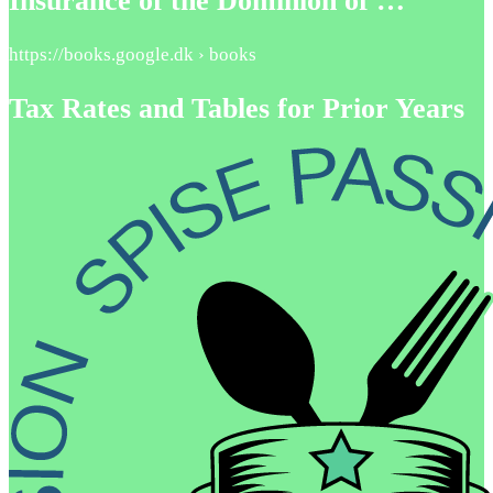
Insurance of the Dominion of …
https://books.google.dk › books
Tax Rates and Tables for Prior Years