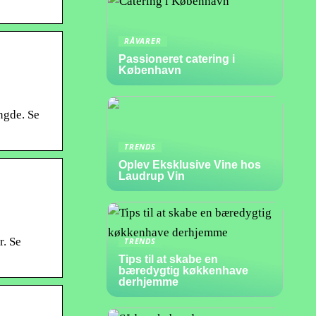
RÅVARER
Passioneret catering i
København
ængde. Se
TRENDS
Oplev Eksklusive Vine hos
Laudrup Vin
r. Se
TRENDS
Tips til at skabe en
bæredygtig køkkenhave
derhjemme