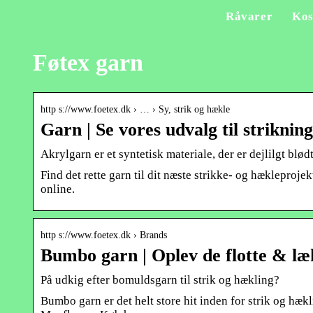
Råvarer
Kos
Føtex garn
http s://www.foetex.dk › … › Sy, strik og hækle
Garn | Se vores udvalg til striknin
Akrylgarn er et syntetisk materiale, der er dejlilgt blød
Find det rette garn til dit næste strikke- og hækleprojek
online.
http s://www.foetex.dk › Brands
Bumbo garn | Oplev de flotte & læ
På udkig efter bomuldsgarn til strik og hækling?
Bumbo garn er det helt store hit inden for strik og hæk