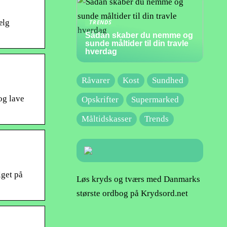
ælg
TRENDS
Sådan skaber du nemme og
sunde måltider til din travle
hverdag
Råvarer
Kost
Sundhed
og lave
Opskrifter
Supermarked
Måltidskasser
Trends
lget på
Løs kryds og tværs med Danmarks
største ordbog på Krydsord.net