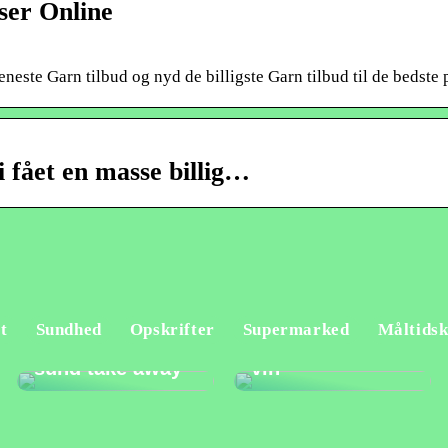
ser Online
este Garn tilbud og nyd de billigste Garn tilbud til de bedste p
ået en masse billig…
t
Sundhed
Opskrifter
Supermarked
Måltidsk
Sådan vælger du
Fup og fakta om
sund take away
vin