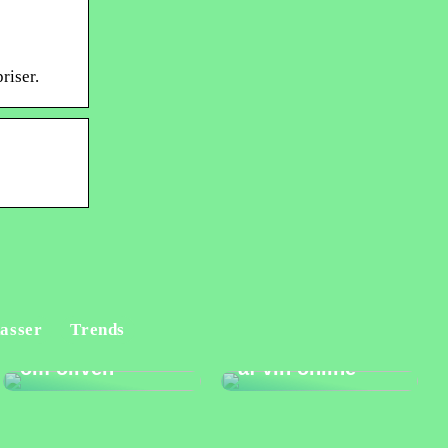
riser.
Fordele og
asser
Trends
Alt du bør vide
ulemper ved køb
om oliven
af vin online