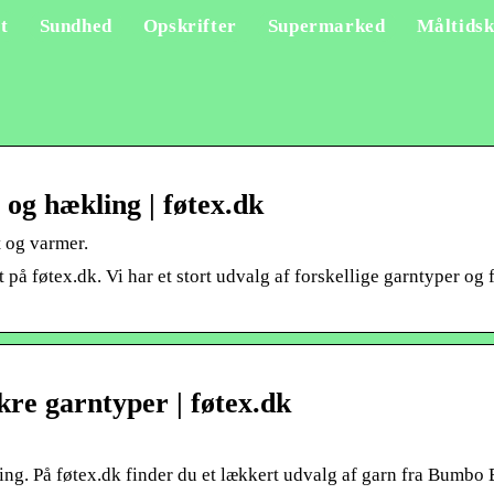
t
Sundhed
Opskrifter
Supermarked
Måltidsk
g og hækling | føtex.dk
t og varmer.
t på føtex.dk. Vi har et stort udvalg af forskellige garntyper og
kre garntyper | føtex.dk
ling. På føtex.dk finder du et lækkert udvalg af garn fra Bumbo