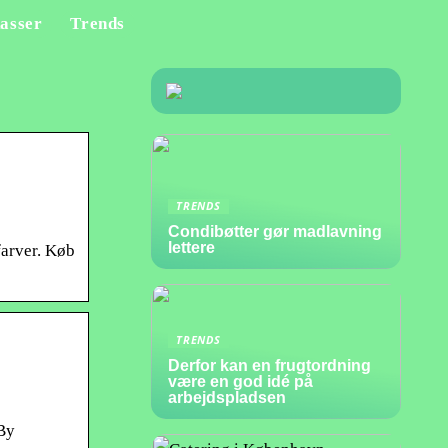
asser
Trends
TRENDS
Condibøtter gør madlavning
lettere
 farver. Køb
TRENDS
Derfor kan en frugtordning
være en god idé på
arbejdspladsen
 By