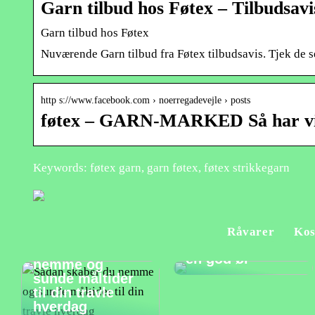
Garn tilbud hos Føtex – Tilbudsavi
Garn tilbud hos Føtex
Nuværende Garn tilbud fra Føtex tilbudsavis. Tjek de sen
http s://www.facebook.com › noerregadevejle › posts
føtex – GARN-MARKED Så har vi f
Keywords: føtex garn, garn føtex, føtex strikkegarn
Et godt måltid
Råvarer
Kos
bør suppleres af
Sådan skaber du
en god øl
nemme og
sunde måltider
til din travle
hverdag