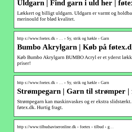
Uldgarn | Find garn i uld her | føt
Lækkert og billigt uldgarn. Uldgarn er varmt og holdba
merinould for blød kvalitet.
http s://www.foetex.dk › … › Sy, strik og hækle › Garn
Bumbo Akrylgarn | Køb på føtex.d
Køb Bumbo Akrylgarn BUMBO Acryl er et yderst lækkert 
priser!
http s://www.foetex.dk › … › Sy, strik og hækle › Garn
Strømpegarn | Garn til strømper | 
Strømpegarn kan maskinvaskes og er ekstra slidstærkt. 
føtex.dk. Hurtig fragt.
http s://www.tilbudsaviseronline.dk › foetex › tilbud › g…