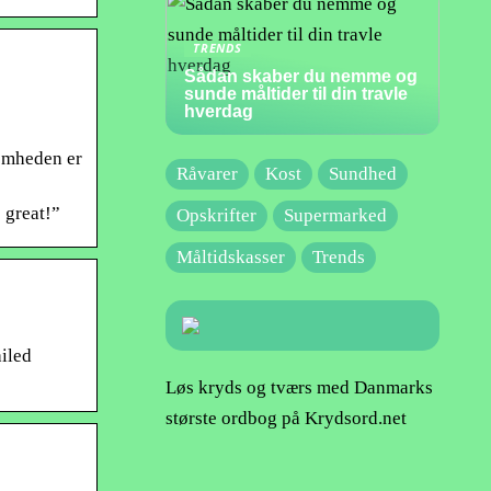
TRENDS
Sådan skaber du nemme og
sunde måltider til din travle
hverdag
somheden er
Råvarer
Kost
Sundhed
s great!”
Opskrifter
Supermarked
Måltidskasser
Trends
iled
Løs kryds og tværs med Danmarks
største ordbog på Krydsord.net