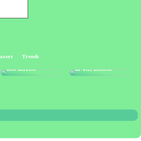
Fordele og
asser
Trends
Alt du bør vide
ulemper ved køb
om oliven
af vin online