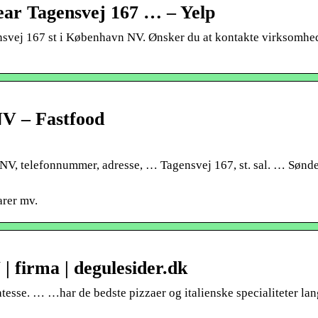
r Tagensvej 167 … – Yelp
svej 167 st i København NV. Ønsker du at kontakte virksomhed
NV – Fastfood
V, telefonnummer, adresse, … Tagensvej 167, st. sal. … Sønd
arer mv.
| firma | degulesider.dk
atesse. … …har de bedste pizzaer og italienske specialiteter lan