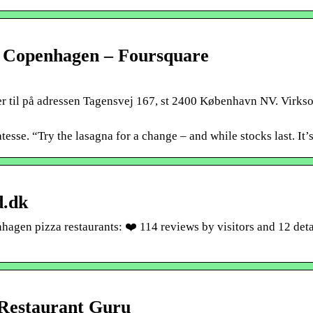
in Copenhagen – Foursquare
der til på adressen Tagensvej 167, st 2400 København NV. Virk
tesse. “Try the lasagna for a change – and while stocks last. It’
d.dk
agen pizza restaurants: ❤️ 114 reviews by visitors and 12 deta
 Restaurant Guru