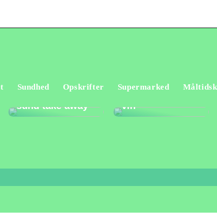
t
Sundhed
Opskrifter
Supermarked
Måltidsk
Sådan vælger du
Fup og fakta om
sund take away
vin