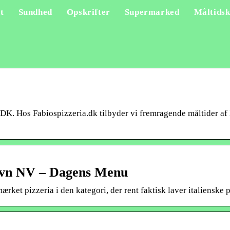
t
Sundhed
Opskrifter
Supermarked
Måltidsk
. Hos Fabiospizzeria.dk tilbyder vi fremragende måltider af 
n NV – Dagens Menu
rket pizzeria i den kategori, der rent faktisk laver italienske p