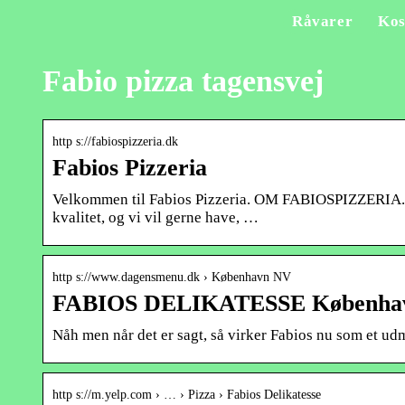
Råvarer
Kos
Fabio pizza tagensvej
http s://fabiospizzeria.dk
Fabios Pizzeria
Velkommen til Fabios Pizzeria. OM FABIOSPIZZERIA.DK
kvalitet, og vi vil gerne have, …
http s://www.dagensmenu.dk › København NV
FABIOS DELIKATESSE Københav
Nåh men når det er sagt, så virker Fabios nu som et udmæ
http s://m.yelp.com › … › Pizza › Fabios Delikatesse