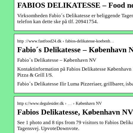
FABIOS DELIKATESSE – Food nea
Virksomheden Fabio´s Delikatesse er beliggende Tagen
telefon kan dette ske på tlf. 20941754.
http ://www.fastfood24.dk › fabios-delikatesse-koebenh…
Fabio´s Delikatesse – København 
Fabio´s Delikatesse – København NV
Kontaktinformation på Fabios Delikatesse København N
Pizza & Grill I/S.
Fabio´s Delikatesse Ilir Luma Pizzeriaer, grillbarer, isb
http s://www.degulesider.dk › … › København NV
Fabios Delikatesse, København NV 
See 1 photo and 8 tips from 79 visitors to Fabios Delik
Tagensvej. UpvoteDownvote.