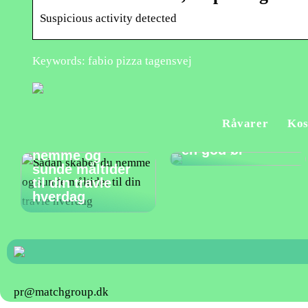
Suspicious activity detected
Keywords: fabio pizza tagensvej
Et godt måltid
Råvarer
Kos
bør suppleres af
Sådan skaber du
en god øl
nemme og
sunde måltider
til din travle
hverdag
pr@matchgroup.dk