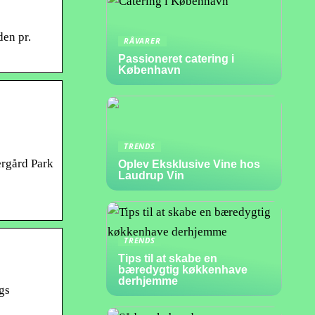
en pr.
RÅVARER
Passioneret catering i
København
TRENDS
ergård Park
Oplev Eksklusive Vine hos
Laudrup Vin
TRENDS
Tips til at skabe en
bæredygtig køkkenhave
derhjemme
gs