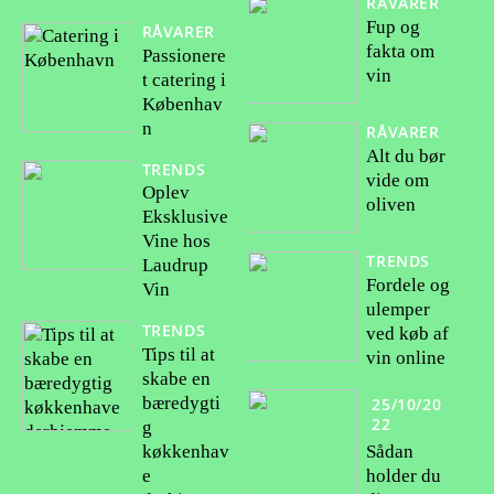
RÅVARER
Fup og
RÅVARER
fakta om
Passionere
vin
t catering i
Københav
n
RÅVARER
Alt du bør
TRENDS
vide om
Oplev
oliven
Eksklusive
Vine hos
TRENDS
Laudrup
Fordele og
Vin
ulemper
TRENDS
ved køb af
Tips til at
vin online
skabe en
bæredygti
25/10/20
22
g
Sådan
køkkenhav
holder du
e