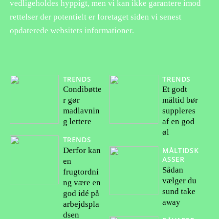
vedligeholdes hyppigt, men vi kan ikke garantere imod
rettelser der potentielt er foretaget siden vi senest
opdaterede websitets informationer.
TRENDS
TRENDS
Condibøtte
Et godt
r gør
måltid bør
madlavnin
suppleres
g lettere
af en god
øl
TRENDS
Derfor kan
MÅLTIDSK
ASSER
en
Sådan
frugtordni
vælger du
ng være en
sund take
god idé på
away
arbejdspla
dsen