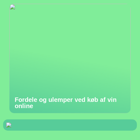
Fordele og ulemper ved køb af vin
online