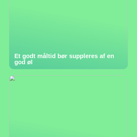
Et godt måltid bør suppleres af en
god øl