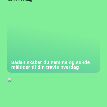
Sådan skaber du nemme og sunde
måltider til din travle hverdag