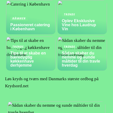
TRENDS
RÅVARER
Oplev Eksklusive
Passioneret catering
Vine hos Laudrup
i København
Vin
TRENDS
TRENDS
Tips til at skabe en
Sådan skaber du
bæredygtig
nemme og sunde
køkkenhave
måltider til din travle
derhjemme
hverdag
Løs kryds og tværs med Danmarks største ordbog på
Krydsord.net