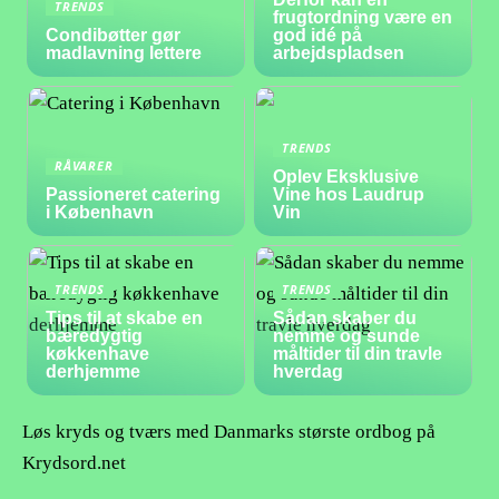
TRENDS
frugtordning være en
Condibøtter gør
god idé på
madlavning lettere
arbejdspladsen
TRENDS
RÅVARER
Oplev Eksklusive
Passioneret catering
Vine hos Laudrup
i København
Vin
TRENDS
TRENDS
Tips til at skabe en
Sådan skaber du
bæredygtig
nemme og sunde
køkkenhave
måltider til din travle
derhjemme
hverdag
Løs kryds og tværs med Danmarks største ordbog på
Krydsord.net