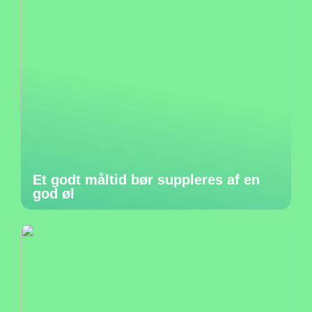
Et godt måltid bør suppleres af en
god øl