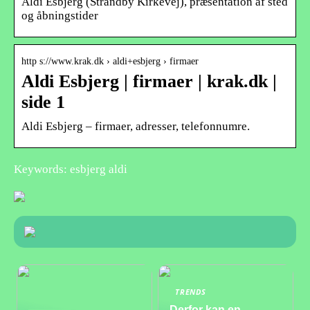
Aldi Esbjerg (Strandby Kirkevej), præsentation af sted
og åbningstider
http s://www.krak.dk › aldi+esbjerg › firmaer
Aldi Esbjerg | firmaer | krak.dk |
side 1
Aldi Esbjerg – firmaer, adresser, telefonnumre.
Keywords: esbjerg aldi
TRENDS
Derfor kan en