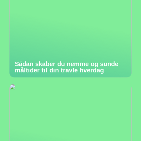
Sådan skaber du nemme og sunde
måltider til din travle hverdag