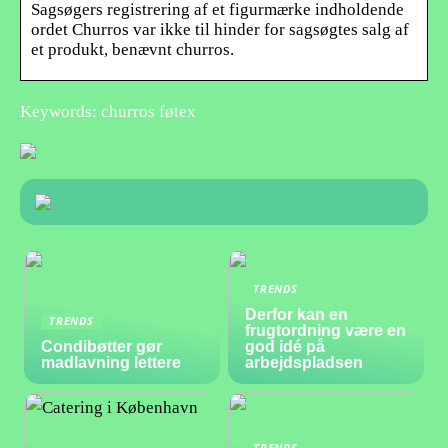
Sagsøgers registrering af et figurmærke indholdende
ordet Churros var ikke til hinder for sagsøgtes salg af
et produkt, benævnt churros.
Keywords: churros føtex
TRENDS
Derfor kan en
TRENDS
frugtordning være en
Condibøtter gør
god idé på
madlavning lettere
arbejdspladsen
TRENDS