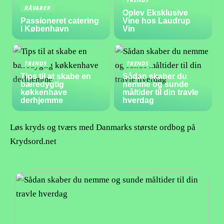
RÅVARER
Oplev Eksklusive
Passioneret catering
Vine hos Laudrup
i København
Vin
TRENDS
TRENDS
Tips til at skabe en
Sådan skaber du
bæredygtig
nemme og sunde
køkkenhave
måltider til din travle
derhjemme
hverdag
Løs kryds og tværs med Danmarks største ordbog på
Krydsord.net