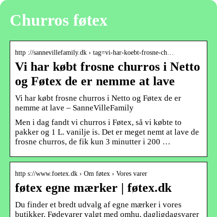
Churros føtex
http ://sannevillefamily.dk › tag=vi-har-koebt-frosne-ch…
Vi har købt frosne churros i Netto
og Føtex de er nemme at lave
Vi har købt frosne churros i Netto og Føtex de er
nemme at lave – SanneVilleFamily
Men i dag fandt vi churros i Føtex, så vi købte to
pakker og 1 L. vanilje is. Det er meget nemt at lave de
frosne churros, de fik kun 3 minutter i 200 …
http s://www.foetex.dk › Om føtex › Vores varer
føtex egne mærker | føtex.dk
Du finder et bredt udvalg af egne mærker i vores
butikker. Fødevarer valgt med omhu, dagligdagsvarer