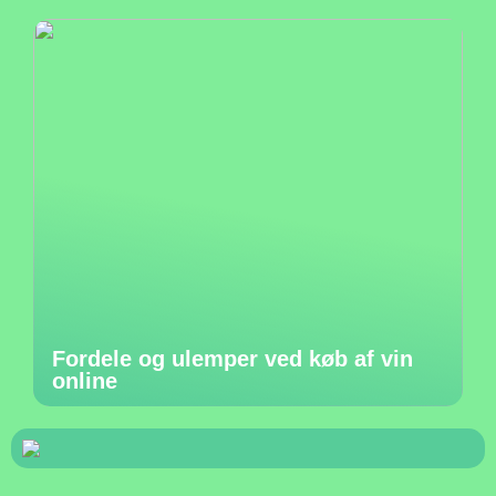
Fordele og ulemper ved køb af vin
online