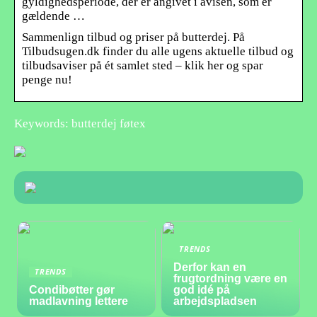
gyldighedsperiode, der er angivet i avisen, som er
gældende …
Sammenlign tilbud og priser på butterdej. På
Tilbudsugen.dk finder du alle ugens aktuelle tilbud og
tilbudsaviser på ét samlet sted – klik her og spar
penge nu!
Keywords: butterdej føtex
TRENDS
Derfor kan en
TRENDS
frugtordning være en
Condibøtter gør
god idé på
madlavning lettere
arbejdspladsen