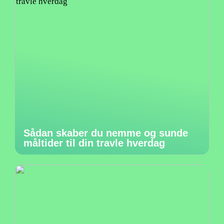
Sådan skaber du nemme og sunde
måltider til din travle hverdag