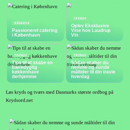
TRENDS
RÅVARER
Oplev Eksklusive
Passioneret catering
Vine hos Laudrup
i København
Vin
TRENDS
TRENDS
Tips til at skabe en
Sådan skaber du
bæredygtig
nemme og sunde
køkkenhave
måltider til din travle
derhjemme
hverdag
Løs kryds og tværs med Danmarks største ordbog på
Krydsord.net