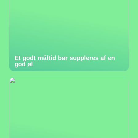
Et godt måltid bør suppleres af en
god øl