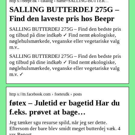
http s://beepr.dk › catalog › name=SALLING-BUTTER…
SALLING BUTTERDEJ 275G –
Find den laveste pris hos Beepr
SALLING BUTTERDEJ 275G – Find den bedste pris
og tilbud på dine indkøb ✓ Find nemt økologiske,
nøglehulsmærkede, veganske eller vegetariske valg
m.v..
SALLING BUTTERDEJ 275G – Find den bedste pris
og tilbud på dine indkøb ✓ Find nemt økologiske,
nøglehulsmærkede, veganske eller vegetariske valg
m.v. ✓
http s://m.facebook.com › foetexdk › posts
føtex – Juletid er bagetid Har du
f.eks. prøvet at bage…
Jeg tænker sgu resurse spild, når jeg ser dette.
Eftersom der bare blev smidt meget butterdej væk. 4
yrs Report.