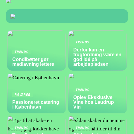
TRENDS
Derfor kan en
TRENDS
frugtordning være en
Condibøtter gør
god idé på
madlavning lettere
arbejdspladsen
TRENDS
RÅVARER
Oplev Eksklusive
Passioneret catering
Vine hos Laudrup
i København
Vin
TRENDS
TRENDS