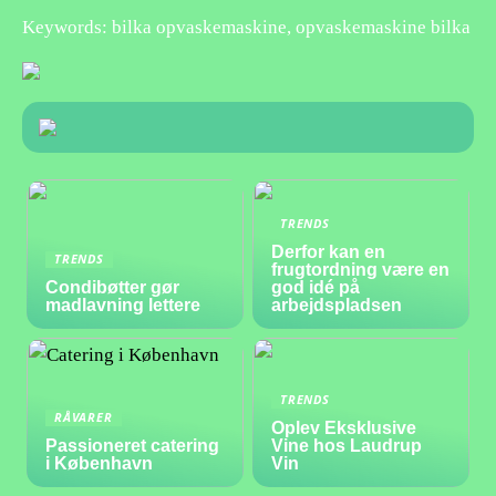
Keywords: bilka opvaskemaskine, opvaskemaskine bilka
TRENDS
Derfor kan en
TRENDS
frugtordning være en
Condibøtter gør
god idé på
madlavning lettere
arbejdspladsen
TRENDS
RÅVARER
Oplev Eksklusive
Passioneret catering
Vine hos Laudrup
i København
Vin