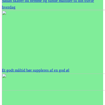
Sådan skaber du nemme og sunde måltider til din travle
hverdag
Et godt måltid bør suppleres af en god øl