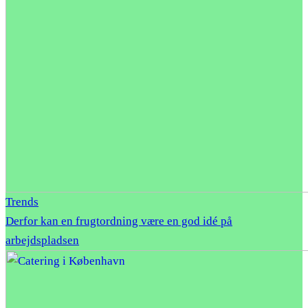
Trends
Derfor kan en frugtordning være en god idé på
arbejdspladsen