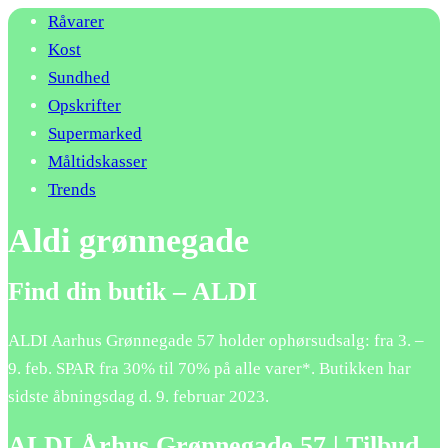
Råvarer
Kost
Sundhed
Opskrifter
Supermarked
Måltidskasser
Trends
Aldi grønnegade
Find din butik – ALDI
ALDI Aarhus Grønnegade 57 holder ophørsudsalg: fra 3. –
9. feb. SPAR fra 30% til 70% på alle varer*. Butikken har
sidste åbningsdag d. 9. februar 2023.
ALDI Århus Grønnegade 57 | Tilbud