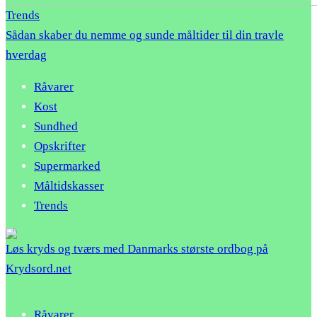
Trends
Sådan skaber du nemme og sunde måltider til din travle
hverdag
Råvarer
Kost
Sundhed
Opskrifter
Supermarked
Måltidskasser
Trends
Løs kryds og tværs med Danmarks største ordbog på
Krydsord.net
Råvarer